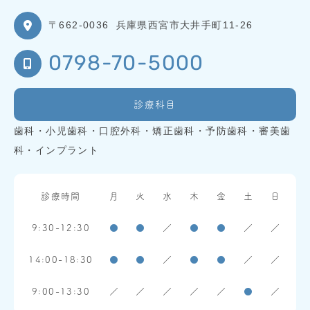
〒662-0036
兵庫県西宮市大井手町11-26
0798-70-5000
診療科目
歯科・小児歯科・口腔外科・矯正歯科・予防歯科・審美歯
科・インプラント
診療時間
月
火
水
木
金
土
日
9:30-12:30
●
●
／
●
●
／
／
14:00-18:30
●
●
／
●
●
／
／
9:00-13:30
／
／
／
／
／
●
／