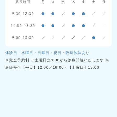
診療時間
月
火
水
木
金
土
日
9:30-12:30
●
●
／
●
●
／
／
14:00-18:30
●
●
／
●
●
／
／
9:00-13:30
／
／
／
／
／
●
／
休診日：水曜日・日曜日・祝日・臨時休診あり
※完全予約制 ※土曜日は9:00から診療開始いたします ※
最終受付【平日】12:00／18:00・【土曜日】13:00