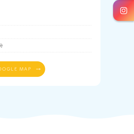
分
OOGLE MAP