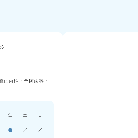
6
矯正歯科・予防歯科・
金
土
日
●
／
／